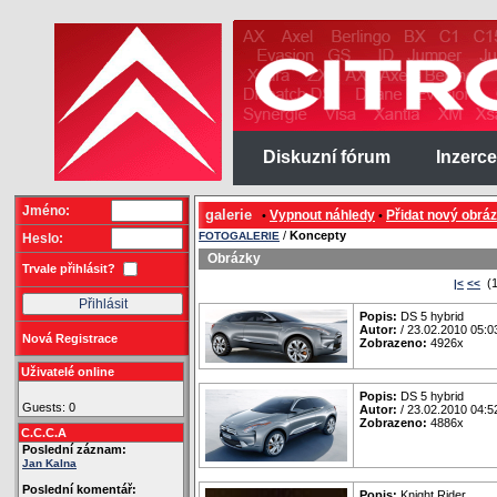
Diskuzní fórum
Inzerce
Jméno:
galerie
Vypnout náhledy
Přidat nový obrá
•
•
/
Koncepty
FOTOGALERIE
Heslo:
Obrázky
Trvale přihlásit?
(1
|<
<<
Popis:
DS 5 hybrid
Autor:
/ 23.02.2010 05:0
Nová Registrace
Zobrazeno:
4926x
Uživatelé online
Popis:
DS 5 hybrid
Guests: 0
Autor:
/ 23.02.2010 04:5
Zobrazeno:
4886x
C.C.C.A
Poslední záznam:
Jan Kalna
Poslední komentář:
Popis:
Knight Rider