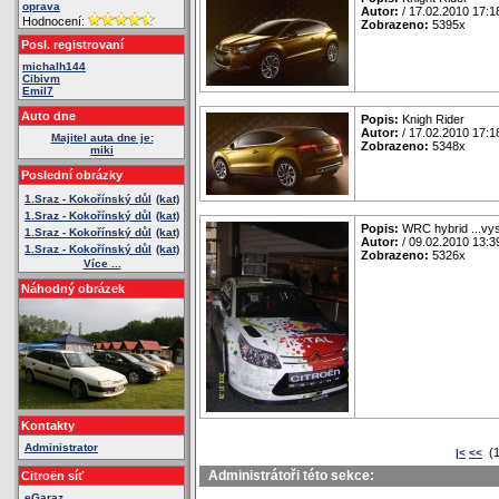
oprava
Autor:
/ 17.02.2010 17:1
Hodnocení:
Zobrazeno:
5395x
Posl. registrovaní
michalh144
Cibivm
Emil7
Auto dne
Popis:
Knigh Rider
Autor:
/ 17.02.2010 17:1
Majitel auta dne je:
Zobrazeno:
5348x
miki
Poslední obrázky
1.Sraz - Kokořínský důl
(kat)
1.Sraz - Kokořínský důl
(kat)
Popis:
WRC hybrid ...vys
1.Sraz - Kokořínský důl
(kat)
Autor:
/ 09.02.2010 13:3
1.Sraz - Kokořínský důl
(kat)
Zobrazeno:
5326x
Více ...
Náhodný obrázek
Kontakty
Administrator
(1
|<
<<
Administrátoři této sekce:
Citroën síť
eGaraz