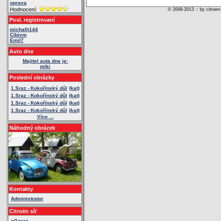
oprava
Hodnocení:
© 2008-2013 :: by citroen
Posl. registrovaní
michalh144
Cibivm
Emil7
Auto dne
Majitel auta dne je:
miki
Poslední obrázky
1.Sraz - Kokořínský důl
(kat)
1.Sraz - Kokořínský důl
(kat)
1.Sraz - Kokořínský důl
(kat)
1.Sraz - Kokořínský důl
(kat)
Více ...
Náhodný obrázek
Kontakty
Administrator
Citroën síť
eGaraz