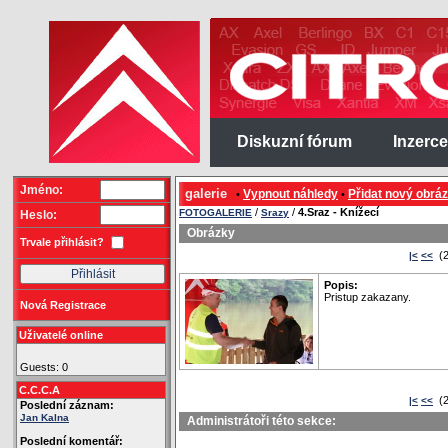
Diskuzní fórum
Inzerce
Jméno:
galerie
Vypnout náhledy
Přidat nový obrá
•
•
/
/
4.Sraz - Knížecí
FOTOGALERIE
Srazy
Heslo:
Obrázky
Trvale přihlásit?
(2
|<
<<
Popis:
Pristup zakazany.
Nová Registrace
Uživatelé online
Guests: 0
C.C.C.A
(2
|<
<<
Poslední záznam:
Jan Kalna
Administrátoři této sekce:
Poslední komentář: