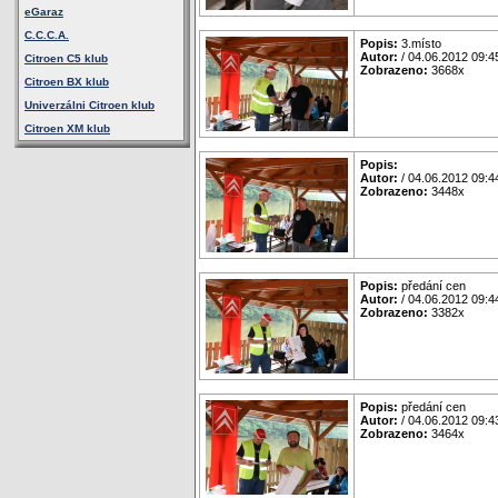
eGaraz
C.C.C.A.
Popis:
3.místo
Autor:
/ 04.06.2012 09:4
Citroen C5 klub
Zobrazeno:
3668x
Citroen BX klub
Univerzálni Citroen klub
Citroen XM klub
Popis:
Autor:
/ 04.06.2012 09:4
Zobrazeno:
3448x
Popis:
předání cen
Autor:
/ 04.06.2012 09:4
Zobrazeno:
3382x
Popis:
předání cen
Autor:
/ 04.06.2012 09:4
Zobrazeno:
3464x