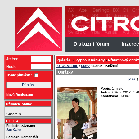
Diskuzní fórum
Inzerce
Jméno:
galerie
Vypnout náhledy
Přidat nový obrá
•
•
/
/
4.Sraz - Knížecí
FOTOGALERIE
Srazy
Heslo:
Obrázky
Trvale přihlásit?
(
|<
<<
Popis:
1.místo
Autor:
/ 04.06.2012 09:4
Nová Registrace
Zobrazeno:
4349x
Uživatelé online
Guests: 0
C.C.C.A
Poslední záznam:
Jan Kalna
Poslední komentář: