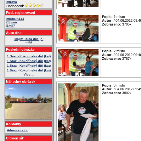
oprava
Hodnocení:
Posl. registrovaní
Popis:
1.místo
michalh144
Autor:
/ 04.06.2012 09:4
Cibivm
Zobrazeno:
3705x
Emil7
Auto dne
Majitel auta dne je:
miki
Poslední obrázky
Popis:
2.místo
Autor:
/ 04.06.2012 09:4
1.Sraz - Kokořínský důl
(kat)
Zobrazeno:
3787x
1.Sraz - Kokořínský důl
(kat)
1.Sraz - Kokořínský důl
(kat)
1.Sraz - Kokořínský důl
(kat)
Více ...
Náhodný obrázek
Popis:
3.místo
Autor:
/ 04.06.2012 09:4
Zobrazeno:
3802x
Kontakty
Administrator
Citroën síť