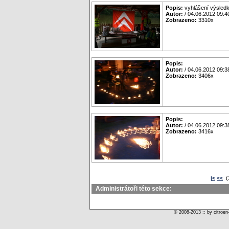
Popis:
vyhlášení výsledk
Autor:
/ 04.06.2012 09:4
Zobrazeno:
3310x
Popis:
Autor:
/ 04.06.2012 09:3
Zobrazeno:
3406x
Popis:
Autor:
/ 04.06.2012 09:3
Zobrazeno:
3416x
(
|<
<<
Administrátoři této sekce:
© 2008-2013 :: by citroen