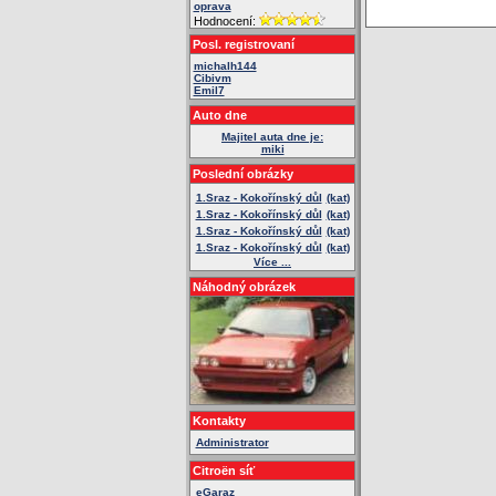
oprava
Hodnocení:
Posl. registrovaní
michalh144
Cibivm
Emil7
Auto dne
Majitel auta dne je:
miki
Poslední obrázky
1.Sraz - Kokořínský důl
(kat)
1.Sraz - Kokořínský důl
(kat)
1.Sraz - Kokořínský důl
(kat)
1.Sraz - Kokořínský důl
(kat)
Více ...
Náhodný obrázek
Kontakty
Administrator
Citroën síť
eGaraz