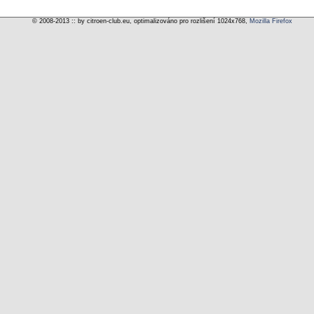
© 2008-2013 :: by citroen-club.eu, optimalizováno pro rozlišení 1024x768,
Mozilla Firefox