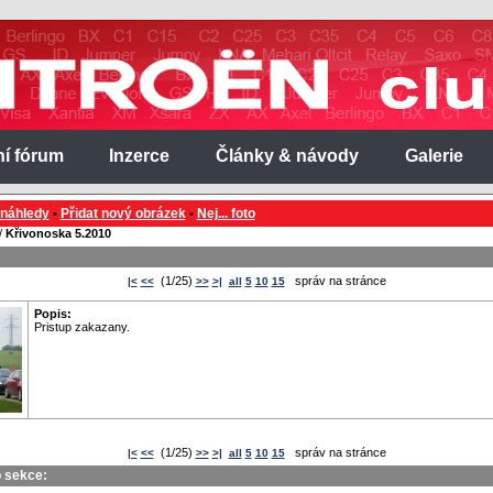
ní fórum
Inzerce
Články & návody
Galerie
 náhledy
Přidat nový obrázek
Nej... foto
•
•
/
Křivonoska 5.2010
(1/25)
správ na stránce
|<
<<
>>
>|
all
5
10
15
Popis:
Pristup zakazany.
(1/25)
správ na stránce
|<
<<
>>
>|
all
5
10
15
o sekce: