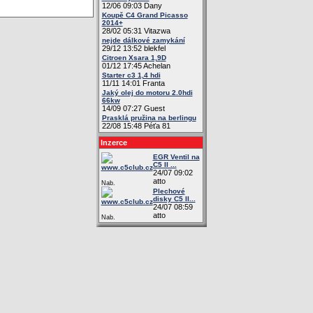
12/06 09:03 Dany
Koupě C4 Grand Picasso
2014+
28/02 05:31 Vitazwa
nejde dálkové zamykání
29/12 13:52 blekfel
Citroen Xsara 1,9D
01/12 17:45 Achelan
Starter c3 1,4 hdi
11/11 14:01 Franta
Jaký olej do motoru 2.0hdi
66kw
14/09 07:27 Guest
Prasklá pružina na berlingu
22/08 15:48 Péťa 81
Inzerce
EGR Ventil na
C5 II ...
24/07 09:02
atto
Nab.
Plechové
disky C5 II...
24/07 08:59
atto
Nab.