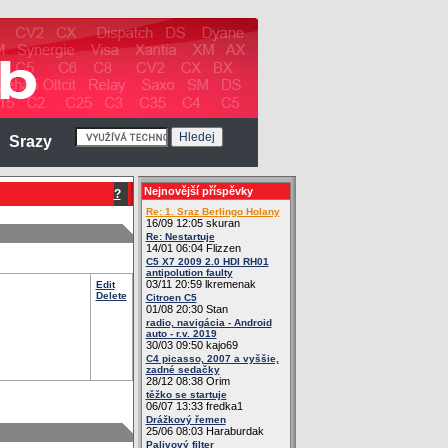
Srazy
Nejnovější příspěvky
?
Re: 1. Sraz Berlingo Holany
16/09 12:05 skuran
Re: Nestartuje
14/01 06:04 Flizzen
C5 X7 2009 2.0 HDI RH01
antipolution faulty
03/11 20:59 lkremenak
Edit
Delete
Citroen C5
01/08 20:30 Stan
radio, navigácia - Android
auto - r.v. 2019
30/03 09:50 kajo69
C4 picasso, 2007 a vyššie,
zadné sedačky
28/12 08:38 Orim
těžko se startuje
06/07 13:33 fredka1
Drážkový řemen
25/06 08:03 Haraburdak
Palivový filter