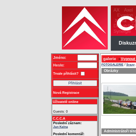
Diskuz
Jméno:
galerie
Vypnout
•
/
FOTOGALERIE
Srazy
Heslo:
Obrázky
Trvale přihlásit?
Nová Registrace
Uživatelé online
Guests: 0
C.C.C.A
Poslední záznam:
Jan Kalna
Administrátoři tét
Poslední komentář: