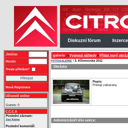
Diskuzní fórum
Inzerce
Jméno:
galerie
Vypnout náhledy
Přidat nový obrá
•
•
/
3. Křivonoska 2011
FOTOGALERIE
Heslo:
Obrázky
Trvale přihlásit?
Popis:
Pristup zakazany.
Nová Registrace
Uživatelé online
Guests: 0
C.C.C.A
Poslední záznam:
Jan Kalna
Administrátoři této sekce:
Poslední komentář: