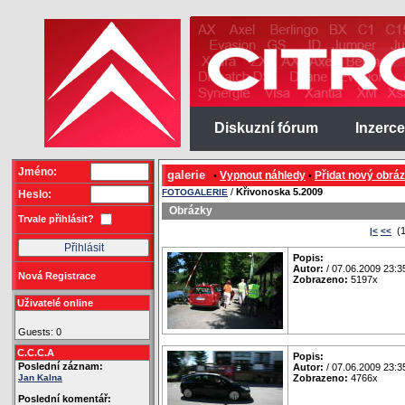
Diskuzní fórum
Inzerce
Jméno:
galerie
Vypnout náhledy
Přidat nový obrá
•
•
/
Křivonoska 5.2009
FOTOGALERIE
Heslo:
Obrázky
Trvale přihlásit?
(1
|<
<<
Popis:
Autor:
/ 07.06.2009 23:3
Nová Registrace
Zobrazeno:
5197x
Uživatelé online
Guests: 0
C.C.C.A
Popis:
Poslední záznam:
Autor:
/ 07.06.2009 23:3
Jan Kalna
Zobrazeno:
4766x
Poslední komentář: