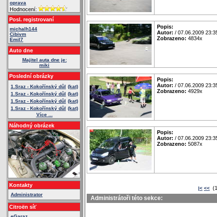
oprava
Hodnocení:
Posl. registrovaní
Popis:
michalh144
Autor:
/ 07.06.2009 23:3
Cibivm
Zobrazeno:
4834x
Emil7
Auto dne
Majitel auta dne je:
miki
Poslední obrázky
Popis:
Autor:
/ 07.06.2009 23:3
1.Sraz - Kokořínský důl
(kat)
Zobrazeno:
4929x
1.Sraz - Kokořínský důl
(kat)
1.Sraz - Kokořínský důl
(kat)
1.Sraz - Kokořínský důl
(kat)
Více ...
Náhodný obrázek
Popis:
Autor:
/ 07.06.2009 23:3
Zobrazeno:
5087x
Kontakty
(1
|<
<<
Administrator
Administrátoři této sekce:
Citroën síť
eGaraz