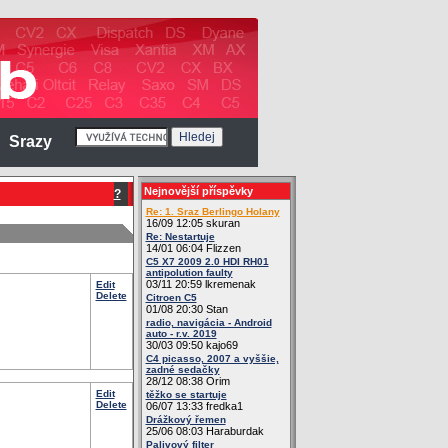
Srazy
Nejnovější příspěvky
?
Re: 1. Sraz Berlingo Holany
16/09 12:05 skuran
Re: Nestartuje
14/01 06:04 Flizzen
C5 X7 2009 2.0 HDI RH01
antipolution faulty
03/11 20:59 lkremenak
Edit
Delete
Citroen C5
01/08 20:30 Stan
radio, navigácia - Android
auto - r.v. 2019
30/03 09:50 kajo69
C4 picasso, 2007 a vyššie,
zadné sedačky
28/12 08:38 Orim
Edit
těžko se startuje
Delete
06/07 13:33 fredka1
Drážkový řemen
25/06 08:03 Haraburdak
Palivový filter