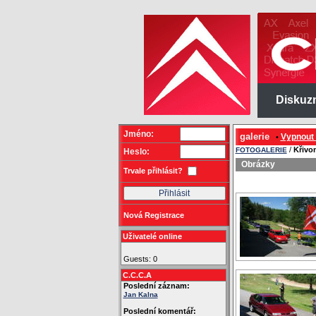
Diskuz
Jméno:
galerie
Vypnout
•
/
Křivo
FOTOGALERIE
Heslo:
Obrázky
Trvale přihlásit?
Nová Registrace
Uživatelé online
Guests: 0
C.C.C.A
Poslední záznam:
Jan Kalna
Poslední komentář: