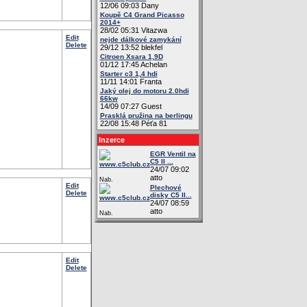
12/06 09:03 Dany
Koupě C4 Grand Picasso
2014+
28/02 05:31 Vitazwa
Edit
nejde dálkové zamykání
Delete
29/12 13:52 blekfel
Citroen Xsara 1,9D
01/12 17:45 Achelan
Starter c3 1,4 hdi
11/11 14:01 Franta
Jaký olej do motoru 2.0hdi
66kw
14/09 07:27 Guest
Prasklá pružina na berlingu
22/08 15:48 Péťa 81
Inzerce
EGR Ventil na
C5 II ...
24/07 09:02
atto
Nab.
Edit
Plechové
Delete
disky C5 II...
24/07 08:59
atto
Nab.
Edit
Delete