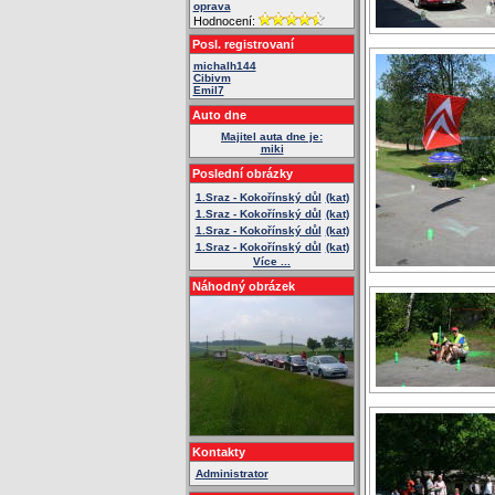
oprava
Hodnocení:
Posl. registrovaní
michalh144
Cibivm
Emil7
Auto dne
Majitel auta dne je:
miki
Poslední obrázky
1.Sraz - Kokořínský důl
(kat)
1.Sraz - Kokořínský důl
(kat)
1.Sraz - Kokořínský důl
(kat)
1.Sraz - Kokořínský důl
(kat)
Více ...
Náhodný obrázek
Kontakty
Administrator