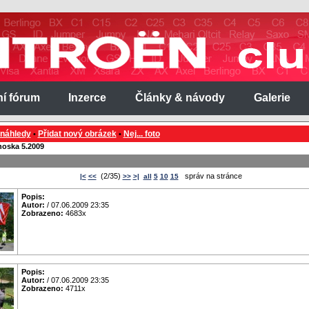
ní fórum
Inzerce
Články & návody
Galerie
 náhledy
Přidat nový obrázek
Nej... foto
•
•
noska 5.2009
(2/35)
správ na stránce
|<
<<
>>
>|
all
5
10
15
Popis:
Autor:
/ 07.06.2009 23:35
Zobrazeno:
4683x
Popis:
Autor:
/ 07.06.2009 23:35
Zobrazeno:
4711x