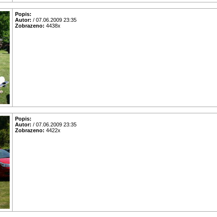
Popis:
Autor:
/ 07.06.2009 23:35
Zobrazeno:
4438x
Popis:
Autor:
/ 07.06.2009 23:35
Zobrazeno:
4422x