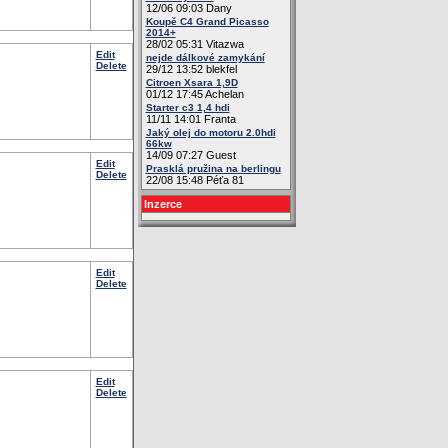
12/06 09:03 Dany
Koupě C4 Grand Picasso
2014+
28/02 05:31 Vitazwa
Edit
nejde dálkové zamykání
Delete
29/12 13:52 blekfel
Citroen Xsara 1,9D
01/12 17:45 Achelan
Starter c3 1,4 hdi
11/11 14:01 Franta
Jaký olej do motoru 2.0hdi
66kw
14/09 07:27 Guest
Edit
Prasklá pružina na berlingu
Delete
22/08 15:48 Péťa 81
Inzerce
Edit
Delete
Edit
Delete