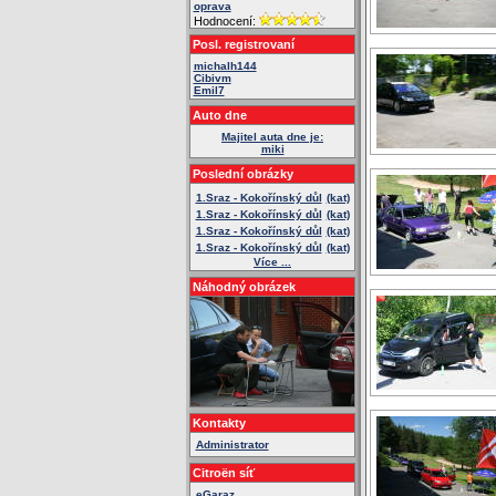
oprava
Hodnocení:
Posl. registrovaní
michalh144
Cibivm
Emil7
Auto dne
Majitel auta dne je:
miki
Poslední obrázky
1.Sraz - Kokořínský důl
(kat)
1.Sraz - Kokořínský důl
(kat)
1.Sraz - Kokořínský důl
(kat)
1.Sraz - Kokořínský důl
(kat)
Více ...
Náhodný obrázek
Kontakty
Administrator
Citroën síť
eGaraz