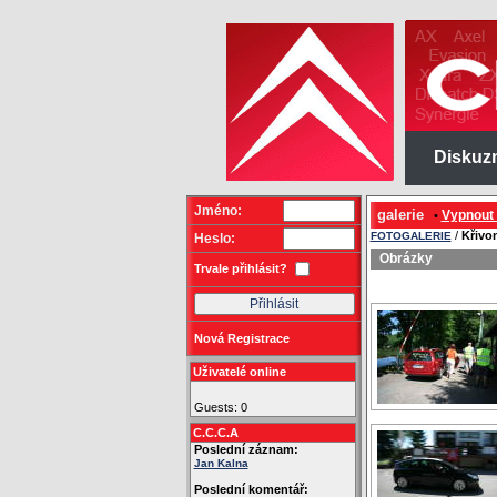
Diskuz
Jméno:
galerie
Vypnout
•
/
Křivo
FOTOGALERIE
Heslo:
Obrázky
Trvale přihlásit?
Nová Registrace
Uživatelé online
Guests: 0
C.C.C.A
Poslední záznam:
Jan Kalna
Poslední komentář: