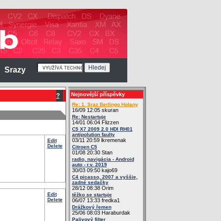
Srazy
Nejnovější příspěvky
?
Re: 1. Sraz Berlingo Holany
16/09 12:05 skuran
Re: Nestartuje
14/01 06:04 Flizzen
C5 X7 2009 2.0 HDI RH01
antipolution faulty
03/11 20:59 lkremenak
Edit
Delete
Citroen C5
01/08 20:30 Stan
radio, navigácia - Android
auto - r.v. 2019
30/03 09:50 kajo69
C4 picasso, 2007 a vyššie,
zadné sedačky
28/12 08:38 Orim
Edit
těžko se startuje
Delete
06/07 13:33 fredka1
Drážkový řemen
25/06 08:03 Haraburdak
Palivový filter