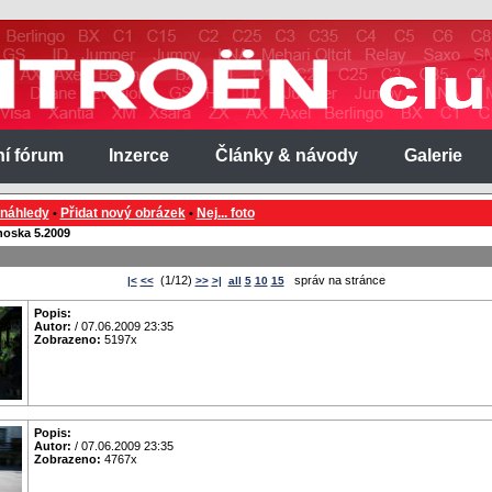
ní fórum
Inzerce
Články & návody
Galerie
 náhledy
Přidat nový obrázek
Nej... foto
•
•
noska 5.2009
(1/12)
správ na stránce
|<
<<
>>
>|
all
5
10
15
Popis:
Autor:
/ 07.06.2009 23:35
Zobrazeno:
5197x
Popis:
Autor:
/ 07.06.2009 23:35
Zobrazeno:
4767x