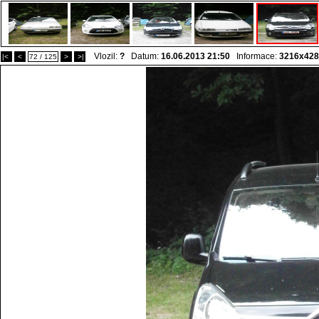
Vlozil:
?
Datum:
16.06.2013 21:50
Informace:
3216x428
|<
<
72 / 125
>
>|