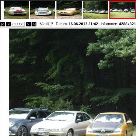
Vlozil:
?
Datum:
16.06.2013 21:42
Informace:
4288x321
|<
<
81 / 125
>
>|