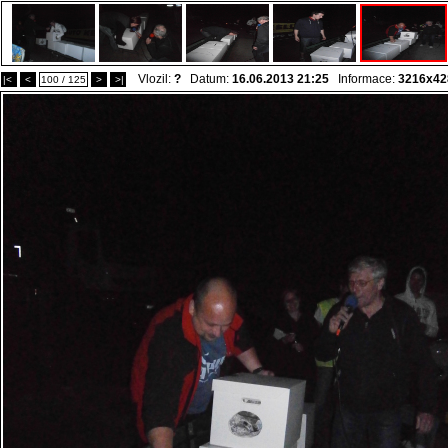
Vlozil:
?
Datum:
16.06.2013 21:25
Informace:
3216x42
|<
<
100 / 125
>
>|