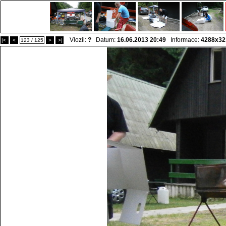
Vlozil:
?
Datum:
16.06.2013 20:49
Informace:
4288x32
|<
<
123 / 125
>
>|