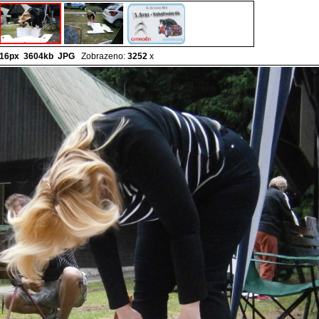
16px 3604kb
JPG
Zobrazeno:
3252
x