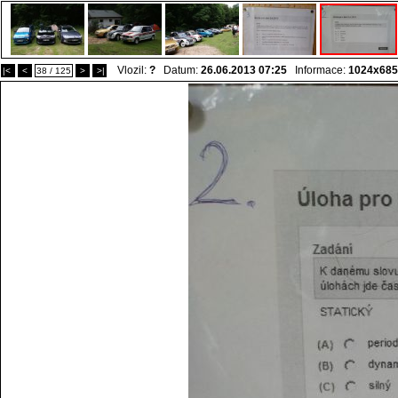
Vlozil:
?
Datum:
26.06.2013 07:25
Informace:
1024x685
|<
<
38 / 125
>
>|