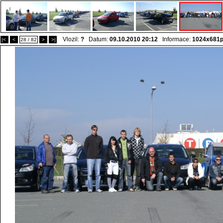
Vlozil:
?
Datum:
09.10.2010 20:12
Informace:
1024x681
|<
<
28 / 82
>
>|