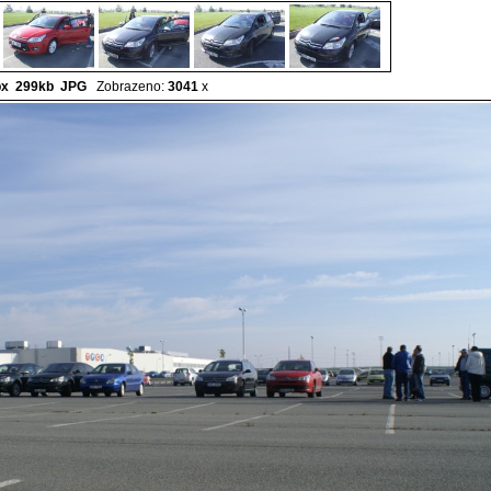
px 299kb
JPG
Zobrazeno:
3041
x