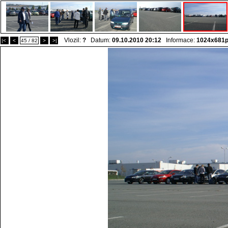
Vlozil:
?
Datum:
09.10.2010 20:12
Informace:
1024x681
|<
<
45 / 82
>
>|