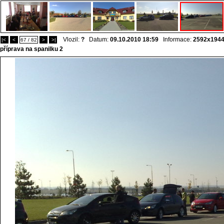
Vlozil:
?
Datum:
09.10.2010 18:59
Informace:
2592x194
|<
<
67 / 82
>
>|
příprava na spanilku 2