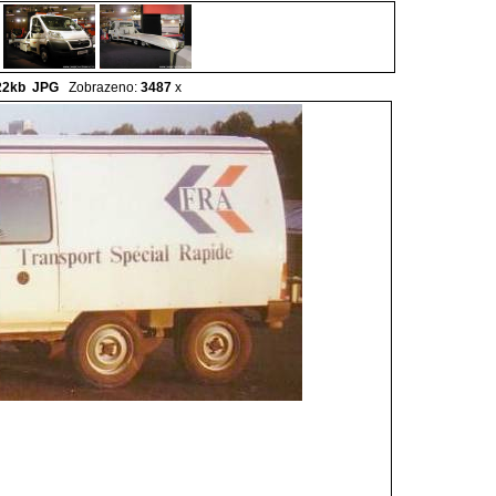
22kb
JPG
Zobrazeno:
3487
x