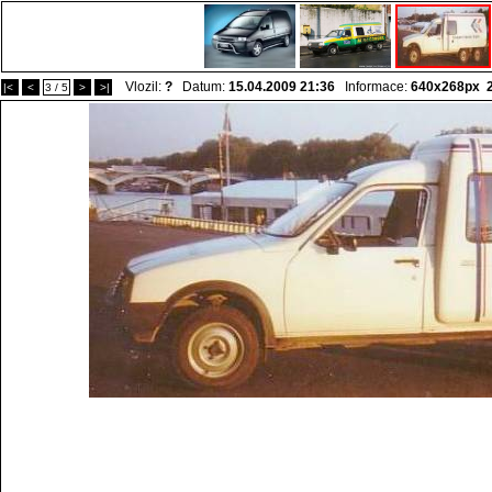
Vlozil:
?
Datum:
15.04.2009 21:36
Informace:
640x268px 
|<
<
3 / 5
>
>|