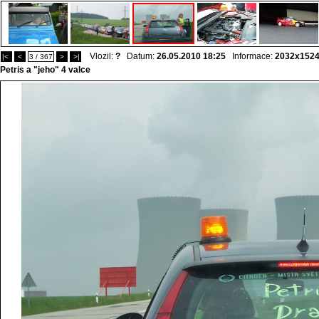
Vlozil:
?
Datum:
26.05.2010 18:25
Informace:
2032x152
|<
<
3 / 367
>
>|
Petris a "jeho" 4 valce