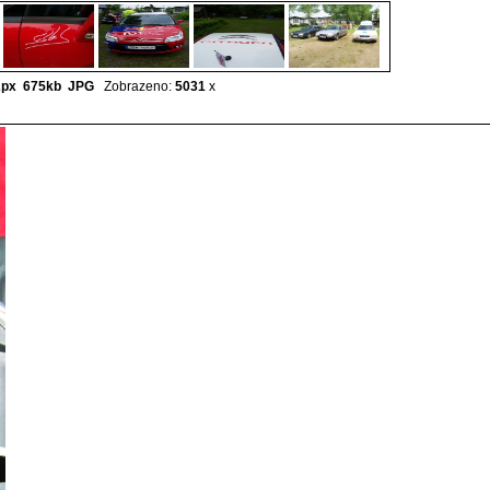
2px 675kb
JPG
Zobrazeno:
5031
x