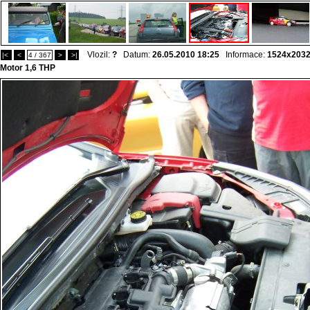
Vlozil:
?
Datum:
26.05.2010 18:25
Informace:
1524x203
|<
<
4 / 367
>
>|
Motor 1,6 THP