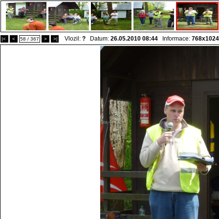
Vlozil:
?
Datum:
26.05.2010 08:44
Informace:
768x1024
|<
<
58 / 367
>
>|