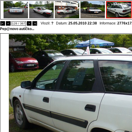
Vlozil:
?
Datum:
25.05.2010 22:38
Informace:
2776x17
|<
<
126 / 367
>
>|
Pep@novo autíčko...