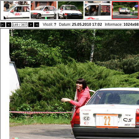
Vlozil:
?
Datum:
25.05.2010 17:02
Informace:
1024x68
|<
<
149 / 367
>
>|