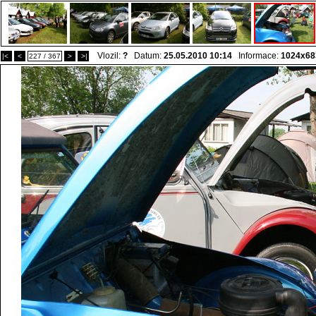
Vlozil:
?
Datum:
25.05.2010 10:14
Informace:
1024x68
|<
<
227 / 367
>
>|