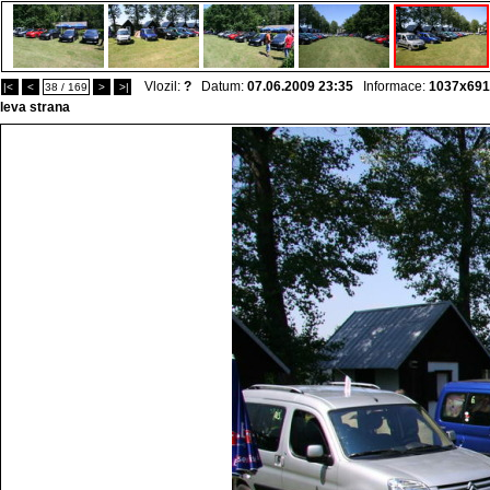
Vlozil:
?
Datum:
07.06.2009 23:35
Informace:
1037x691
|<
<
38 / 169
>
>|
leva strana