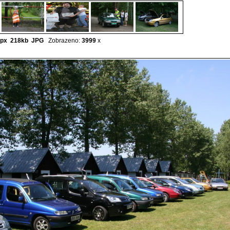
px 218kb
JPG
Zobrazeno:
3999
x