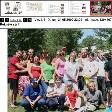
Vlozil:
?
Datum:
24.05.2009 22:09
Informace:
830x407
|<
<
105 / 169
>
>|
Řekněte sýr !