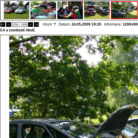
Vlozil:
?
Datum:
24.05.2009 19:20
Informace:
1200x90
|<
<
156 / 169
>
>|
C4 a zvednuté hledí.