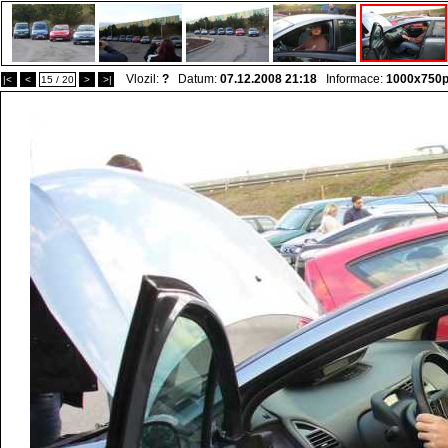
Vlozil:
?
Datum:
07.12.2008 21:18
Informace:
1000x750
|<
<
15 / 20
>
>|