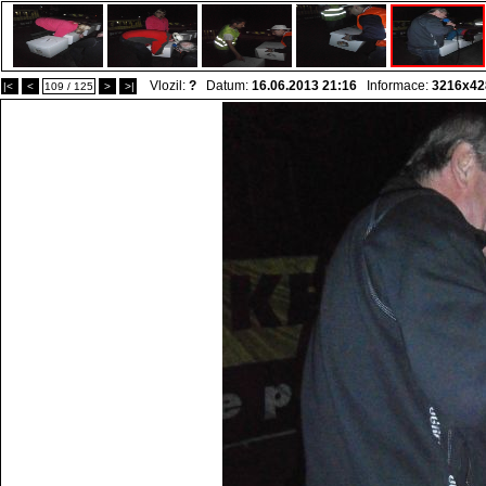
Vlozil:
?
Datum:
16.06.2013 21:16
Informace:
3216x42
|<
<
109 / 125
>
>|