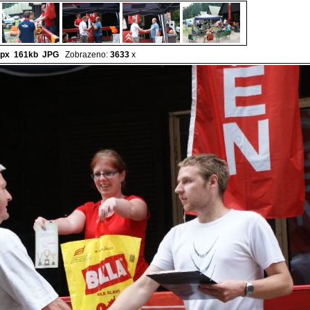
px 161kb
JPG
Zobrazeno:
3633
x