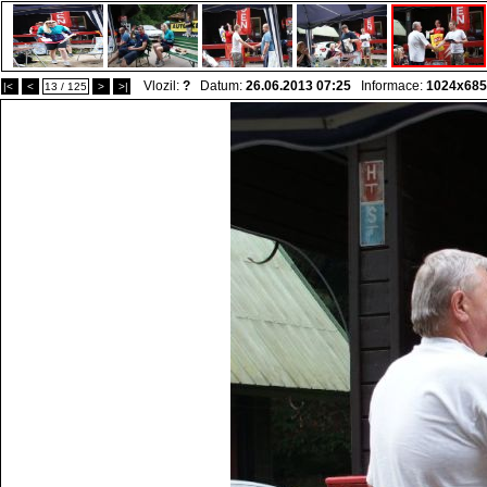
Vlozil:
?
Datum:
26.06.2013 07:25
Informace:
1024x685
|<
<
13 / 125
>
>|