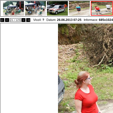
Vlozil:
?
Datum:
26.06.2013 07:25
Informace:
685x1024
|<
<
21 / 125
>
>|