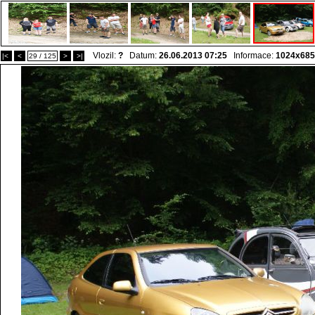
Vlozil:
?
Datum:
26.06.2013 07:25
Informace:
1024x685
|<
<
29 / 125
>
>|