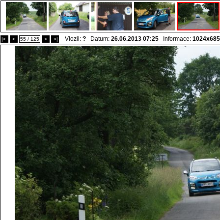
Vlozil:
?
Datum:
26.06.2013 07:25
Informace:
1024x685
|<
<
55 / 125
>
>|