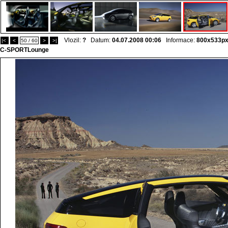
Vlozil:
?
Datum:
04.07.2008 00:06
Informace:
800x533p
|<
<
50 / 60
>
>|
C-SPORTLounge