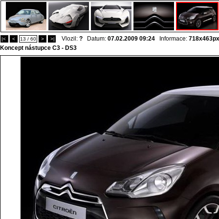
Vlozil:
?
Datum:
07.02.2009 09:24
Informace:
718x463p
|<
<
13 / 60
>
>|
Koncept nástupce C3 - DS3