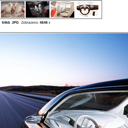
x 64kb
JPG
Zobrazeno:
4646
x