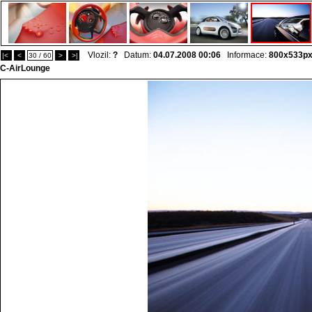
Vlozil:
?
Datum:
04.07.2008 00:06
Informace:
800x533p
|<
<
30 / 60
>
>|
C-AirLounge