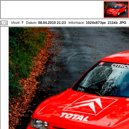
Vlozil:
?
Datum:
08.04.2010 21:23
Informace:
1024x673px 211kb
JPG
Z
1 / 1