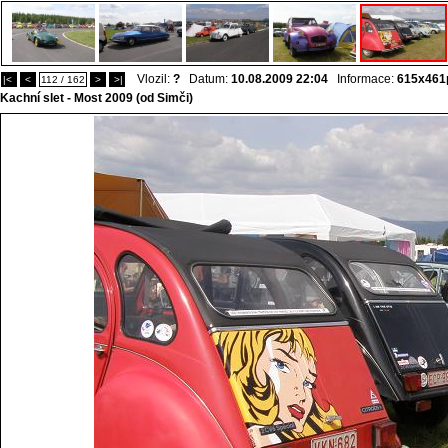
Vlozil:
?
Datum:
10.08.2009 22:04
Informace:
615x461
|<
<
112 / 162
>
>|
Kachní slet - Most 2009 (od Simči)