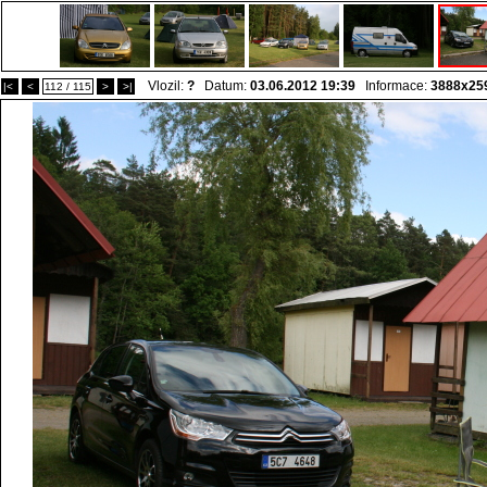
Vlozil:
?
Datum:
03.06.2012 19:39
Informace:
3888x25
|<
<
112 / 115
>
>|