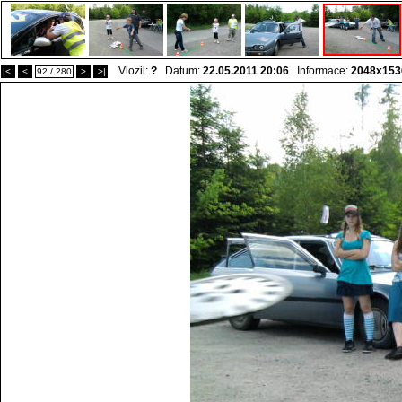
Vlozil:
?
Datum:
22.05.2011 20:06
Informace:
2048x153
|<
<
92 / 280
>
>|