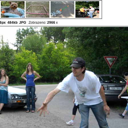
6px 484kb
JPG
Zobrazeno:
2966
x