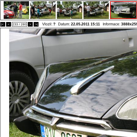
Vlozil:
?
Datum:
22.05.2011 15:11
Informace:
3888x25
|<
<
233 / 280
>
>|