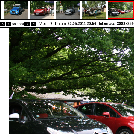
Vlozil:
?
Datum:
22.05.2011 20:56
Informace:
3888x259
|<
<
68 / 280
>
>|