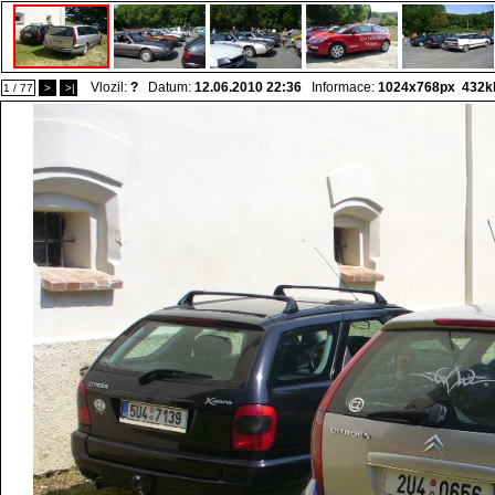
Vlozil:
?
Datum:
12.06.2010 22:36
Informace:
1024x768px 432k
1 / 77
>
>|