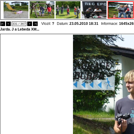
Vlozil:
?
Datum:
23.05.2010 18:31
Informace:
1645x26
|<
<
331 / 367
>
>|
Jarda. J a Lebeda XM...