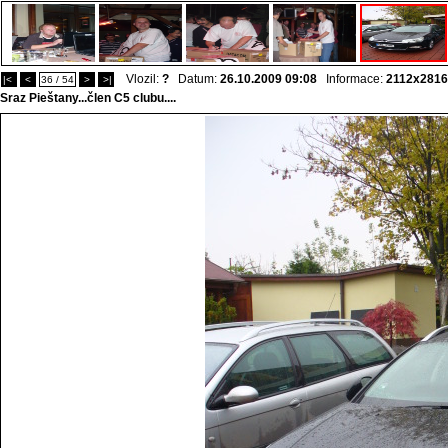
Vlozil:
?
Datum:
26.10.2009 09:08
Informace:
2112x2816
|<
<
36 / 54
>
>|
Sraz Pieštany...člen C5 clubu....