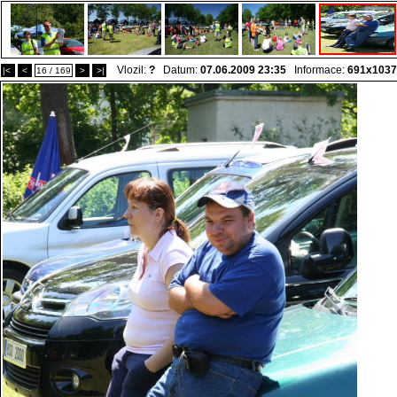
Vlozil:
?
Datum:
07.06.2009 23:35
Informace:
691x1037
|<
<
16 / 169
>
>|