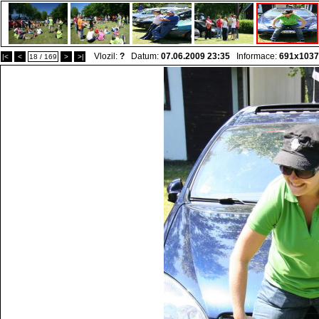
Vlozil:
?
Datum:
07.06.2009 23:35
Informace:
691x1037
|<
<
18 / 169
>
>|