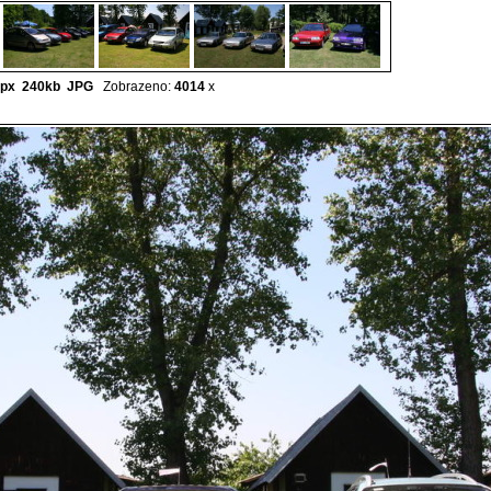
px 240kb
JPG
Zobrazeno:
4014
x