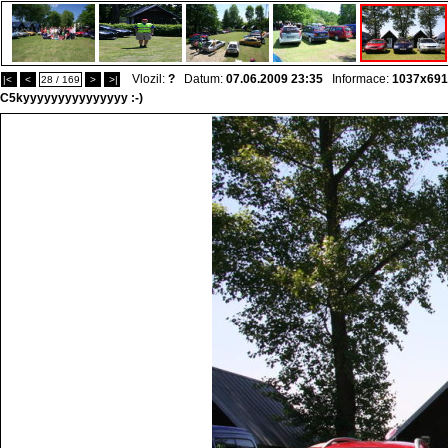
Vlozil:
?
Datum:
07.06.2009 23:35
Informace:
1037x691
|<
<
28 / 169
>
>|
C5kyyyyyyyyyyyyyyy :-)