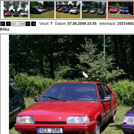
Vlozil:
?
Datum:
07.06.2009 23:35
Informace:
1037x691
|<
<
32 / 169
>
>|
BXka