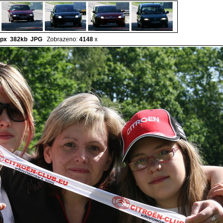
px 382kb
JPG
Zobrazeno:
4148
x