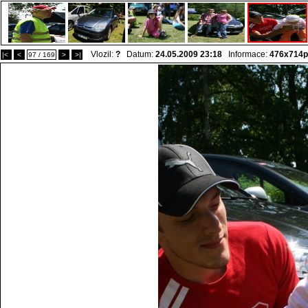
Vlozil:
?
Datum:
24.05.2009 23:18
Informace:
476x714p
|<
<
97 / 169
>
>|